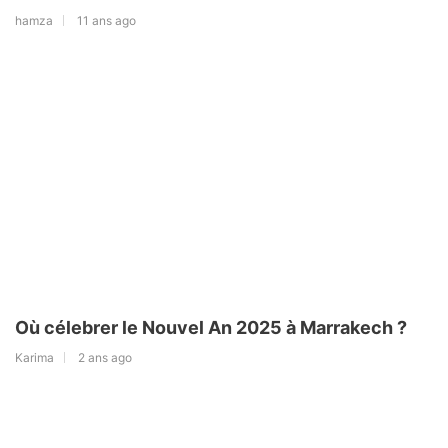
hamza
11 ans ago
Où célebrer le Nouvel An 2025 à Marrakech ?
Karima
2 ans ago