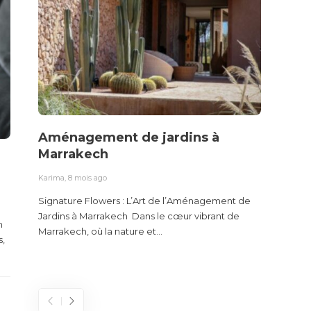
Aménagement de jardins à
Noir
Marrakech
phot
Marr
Karima
,
8 mois ago
Karima
,
Signature Flowers : L’Art de l’Aménagement de
Jardins à Marrakech Dans le cœur vibrant de
Découvr
m
Marrakech, où la nature et...
Captur
,
Dans l
événem