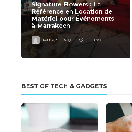
Signature Flowers : La
Référence en Location de
Matériel pour Événements
à Marrakech
Karima
,
8 mois ago
4 min
read
BEST OF TECH & GADGETS