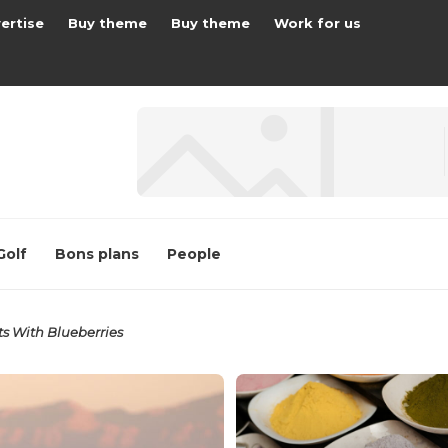
ertise
Buy theme
Buy theme
Work for us
Golf
Bons plans
People
ts With Blueberries