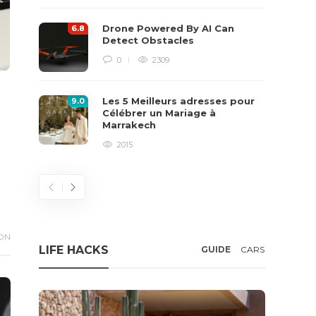
Drone Powered By AI Can
6
.8
Detect Obstacles
0
2309
Top 10 IT Workspace
les tendances
Ergonomics Tips
intérieure en 
Les 5 Meilleurs adresses pour
9
.0
nous attend
Célébrer un Mariage à
hamza
,
10 ans ago
3 min
read
Marrakech
Karima
,
10 ans ago
2015
ON
LIFE HACKS
GUIDE
CARS