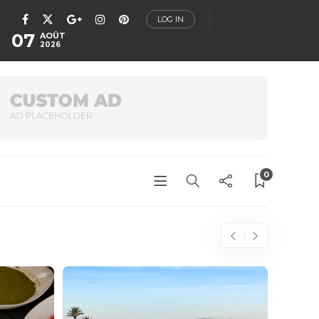
LOG IN
07
AOÛT
2026
0