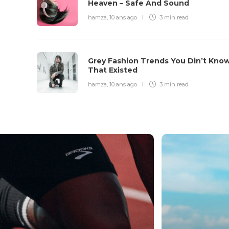
Heaven – Safe And Sound
hamza
,
10 ans ago
3 min
read
Grey Fashion Trends You Din’t Kno
That Existed
hamza
,
10 ans ago
3 min
read