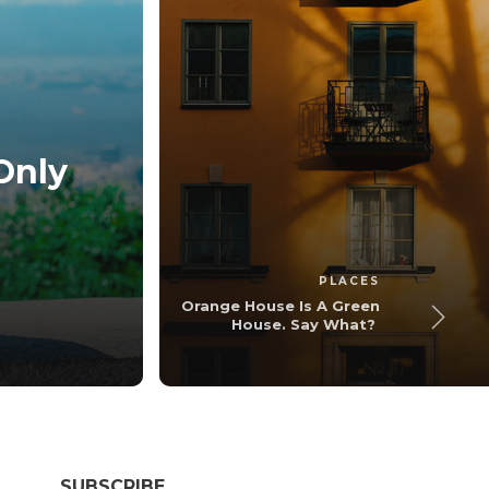
Only
Orange House 
hamza
,
1
PLACES
Orange House Is A Green
House. Say What?
SUBSCRIBE