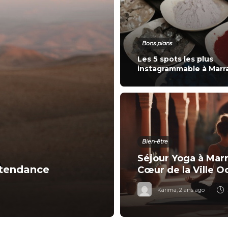
Bons plans
Les 5 spots les plus
instagrammable à Marr
Bien-être
Séjour Yoga à Marr
 tendance
Cœur de la Ville O
Karima
,
2 ans ago