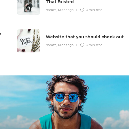
That Existed
hamza
,
10 ans ago
3 min
read
w
Website that you should check out
hamza
,
10 ans ago
3 min
read