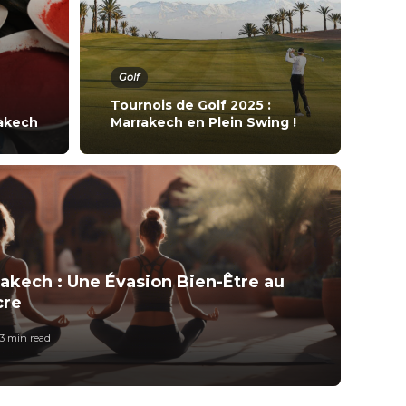
Golf
Tournois de Golf 2025 :
akech
Marrakech en Plein Swing !
Lif
Le
akech : Une Évasion Bien-Être au
Ma
cre
3 min
read