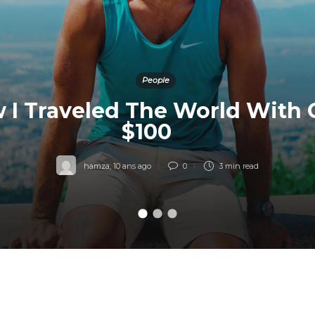
People
 I Traveled The World With 
$100
hamza
,
10 ans ago
0
3 min
read