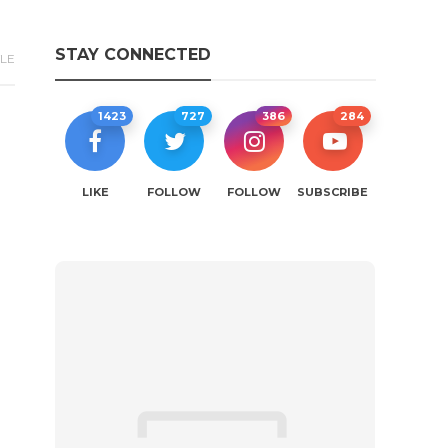
STAY CONNECTED
YLE
1423
727
386
284
LIKE
FOLLOW
FOLLOW
SUBSCRIBE