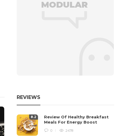
REVIEWS
Review Of Healthy Breakfast
8
.2
Meals For Energy Boost
0
2478