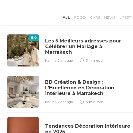
ALL
FOOD
CARS
NEWS
LIFEST
9
.0
Les 5 Meilleurs adresses pour
Célébrer un Mariage à
Marrakech
Karima
,
2 ans ago
3 min
read
BD Création & Design :
L’Excellence en Décoration
intérieure à Marrakech
Karima
,
2 ans ago
4 min
read
Tendances Décoration Intérieure
en 2025