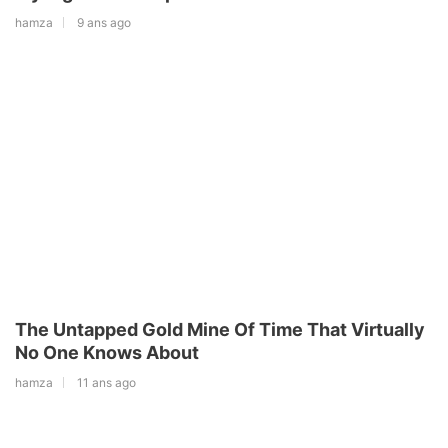
hamza
9 ans ago
The Untapped Gold Mine Of Time That Virtually
No One Knows About
hamza
11 ans ago