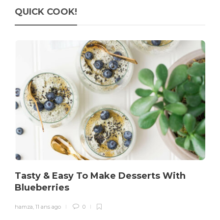
QUICK COOK!
Tasty & Easy To Make Desserts With
Blueberries
hamza
,
11 ans ago
0