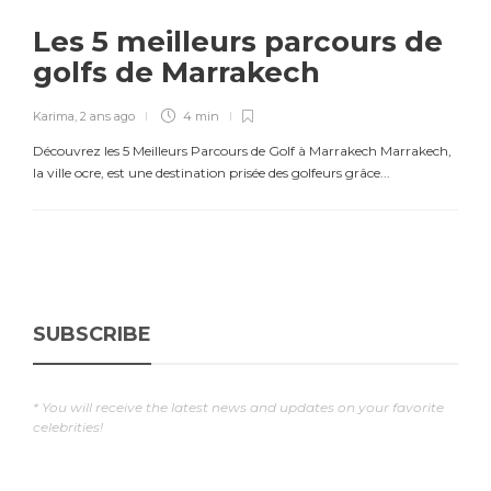
Les 5 meilleurs parcours de
golfs de Marrakech
Karima
,
2 ans ago
4 min
Découvrez les 5 Meilleurs Parcours de Golf à Marrakech Marrakech,
la ville ocre, est une destination prisée des golfeurs grâce...
SUBSCRIBE
* You will receive the latest news and updates on your favorite
celebrities!