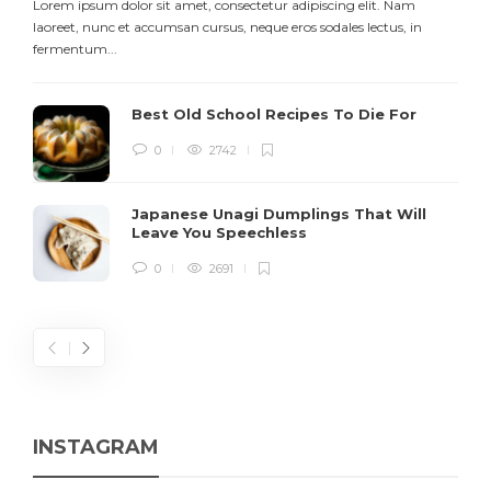
Lorem ipsum dolor sit amet, consectetur adipiscing elit. Nam
L
laoreet, nunc et accumsan cursus, neque eros sodales lectus, in
h
fermentum...
d
Best Old School Recipes To Die For
0
2742
Japanese Unagi Dumplings That Will
Leave You Speechless
0
2691
INSTAGRAM