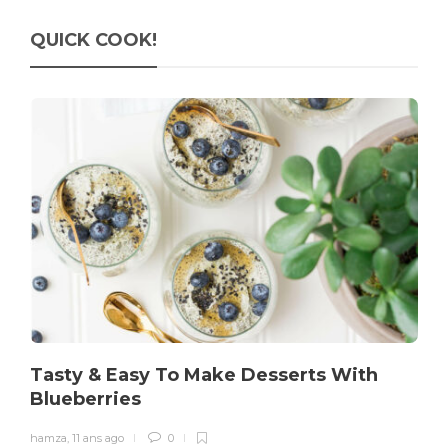
QUICK COOK!
Tasty & Easy To Make Desserts With
Blueberries
hamza
,
11 ans ago
0