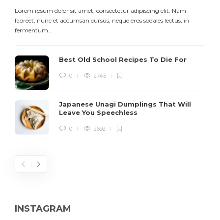
Lorem ipsum dolor sit amet, consectetur adipiscing elit. Nam
L
laoreet, nunc et accumsan cursus, neque eros sodales lectus, in
h
fermentum...
d
Best Old School Recipes To Die For
0
2745
Japanese Unagi Dumplings That Will
Leave You Speechless
0
2692
INSTAGRAM