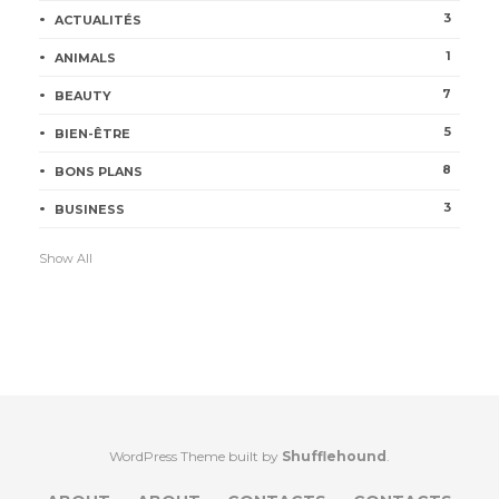
3
ACTUALITÉS
1
ANIMALS
7
BEAUTY
5
BIEN-ÊTRE
8
BONS PLANS
3
BUSINESS
Show All
WordPress Theme built by
Shufflehound
.