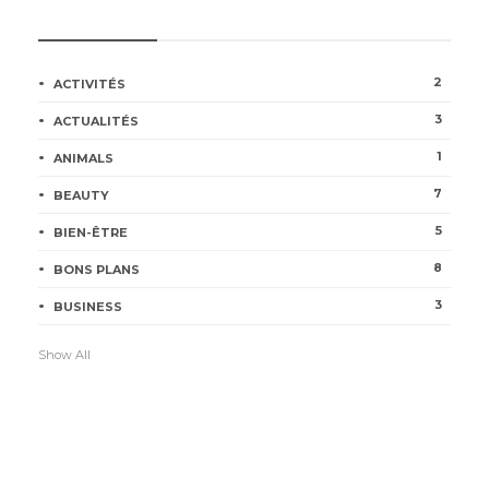
CATÉGORIES
2
ACTIVITÉS
3
ACTUALITÉS
1
ANIMALS
7
BEAUTY
5
BIEN-ÊTRE
8
BONS PLANS
3
BUSINESS
Show All