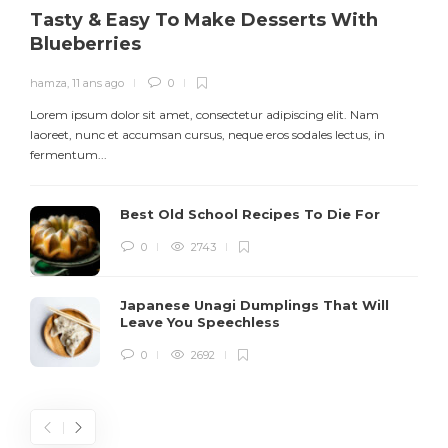
Tasty & Easy To Make Desserts With
Blueberries
hamza
,
11 ans ago
0
Lorem ipsum dolor sit amet, consectetur adipiscing elit. Nam
L
laoreet, nunc et accumsan cursus, neque eros sodales lectus, in
h
fermentum...
d
Best Old School Recipes To Die For
0
2743
Japanese Unagi Dumplings That Will
Leave You Speechless
0
2692