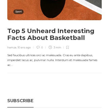
Sport
Top 5 Unheard Interesting
Facts About Basketball
hamza
,
10 ans ago
0
3 min
Sed faucibus ultrices orci ac malesuada. Cras eu ante dapibus,
imperdiet lacus ac, pulvinar nulla. Interdum et malesuada fames
ac...
SUBSCRIBE