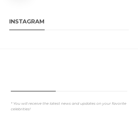
INSTAGRAM
SUBSCRIBE NOW
* You will receive the latest news and updates on your favorite
celebrities!
REVIEWS