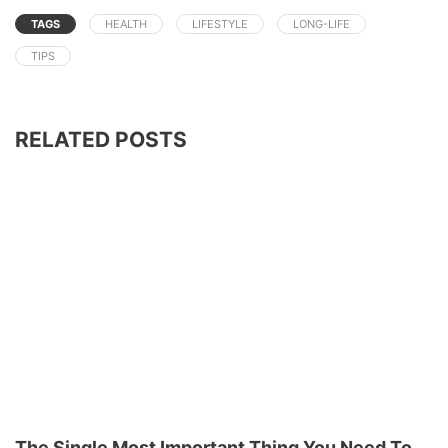
TAGS
HEALTH
LIFESTYLE
LONG-LIFE
TIPS
RELATED POSTS
The Single Most Important Thing You Need To